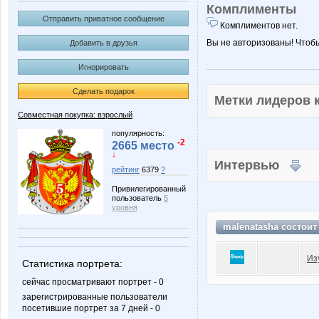
Комплименты
Отправить приватное сообщение
Комплиментов нет.
Вы не авторизованы! Чтоб
Добавить в друзья
Игнорировать
Сделать подарок
Метки лидеров
Совместная покупка: взрослый
популярность:
-2
2665 место
↓
Интервью
рейтинг
6379
?
Привилегированный
пользователь
5
уровня
malenatasha состоит
Из
Статистика портрета:
сейчас просматривают портрет - 0
зарегистрированные пользователи
посетившие портрет за 7 дней - 0